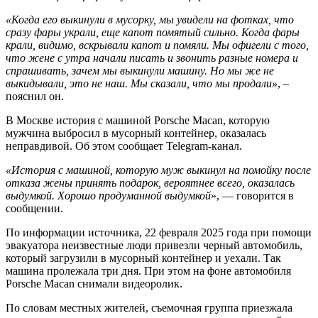
«Когда его выкинули в мусорку, мы увидели на фотках, что
сразу фары украли, еще капот помятый сильно. Когда фары
крали, видимо, вскрывали капот и помяли. Мы офигели с того,
что жене с утра начали писать и звонить разные номера и
спрашивать, зачем мы выкинули машину. Но мы же не
выкидывали, это не наш. Мы сказали, что мы продали»
, –
пояснил он.
В Москве история с машиной Porsche Macan, которую
мужчина выбросил в мусорный контейнер, оказалась
неправдивой. Об этом сообщает Telegram-канал.
«История с машиной, которую муж выкинул на помойку после
отказа жены принять подарок, вероятнее всего, оказалась
выдумкой. Хорошо продуманной выдумкой
», — говорится в
сообщении.
По информации источника, 22 февраля 2025 года при помощи
эвакуатора неизвестные люди привезли черный автомобиль,
который загрузили в мусорный контейнер и уехали. Так
машина пролежала три дня. При этом на фоне автомобиля
Porsche Macan снимали видеоролик.
По словам местных жителей, съемочная группа приезжала