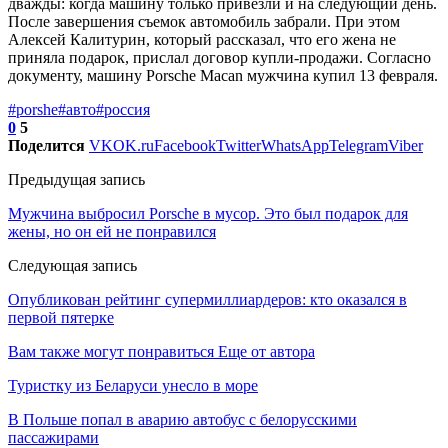
дважды: когда машину только привезли и на следующий день.
После завершения съемок автомобиль забрали. При этом
Алексей Калитурин, который рассказал, что его жена не
приняла подарок, прислал договор купли-продажи. Согласно
документу, машину Porsche Macan мужчина купил 13 февраля.
#porshe
#авто
#россия
0
5
Поделится
VK
OK.ru
Facebook
Twitter
WhatsApp
Telegram
Viber
Предыдущая запись
Мужчина выбросил Porsche в мусор. Это был подарок для
жены, но он ей не понравился
Следующая запись
Опубликован рейтинг супермиллиардеров: кто оказался в
первой пятерке
Вам также могут понравиться
Еще от автора
Туристку из Беларуси унесло в море
В Польше попал в аварию автобус с белорусскими
пассажирами