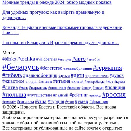
Модные тренды в одежде 2024: обзор модных показов
Для удобных прогулок: как выбрать правильную и
здоровую…
Команда Telegram впервые прокомментировала задержание
Павла…
Посольство Беларуси в Иране не рекомендует туристам…
Метки
#авто
#tochka
#blizko
#wildberries
#австрия
#автобус
#беларусь
#германия
#богатство
#великобритания
#гибель
#дети
#дальнобойщик
#дуров
#деньга
#долгожитель
#италия
#животное
#китай
#кот
#индия
#испания
#контрабанда
#кража
#литва
#полиция
#наркотик
#маск
#отношения
#питание
#поезд
#пожар
#россия
#польша
#рейтинг
#путешествие
#пьяный
#рекорд
#сша
#умер
#турция
#франция
#сигарета
#самолёт
#угон
© 2026 - Новости Бреста и Брестской области. Все права
защищены.
Любое копирование материалов с нашего ресурса разрешается
только с обратной активной ссылкой на страницу статьи.
Все материалы опубликованные на сайте взяты с открытых