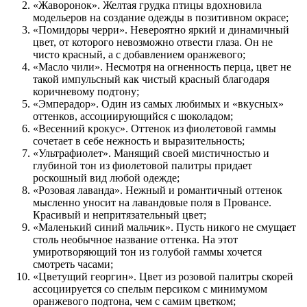
«Жаворонок». Желтая грудка птицы вдохновила
модельеров на создание одежды в позитивном окрасе;
«Помидоры черри». Невероятно яркий и динамичный
цвет, от которого невозможно отвести глаза. Он не
чисто красный, а с добавлением оранжевого;
«Масло чили». Несмотря на огненность перца, цвет не
такой импульсный как чистый красный благодаря
коричневому подтону;
«Эмперадор». Один из самых любимых и «вкусных»
оттенков, ассоциирующийся с шоколадом;
«Весенний крокус». Оттенок из фиолетовой гаммы
сочетает в себе нежность и выразительность;
«Ультрафиолет». Манящий своей мистичностью и
глубиной тон из фиолетовой палитры придает
роскошный вид любой одежде;
«Розовая лаванда». Нежный и романтичный оттенок
мысленно уносит на лавандовые поля в Провансе.
Красивый и непритязательный цвет;
«Маленький синий мальчик». Пусть никого не смущает
столь необычное название оттенка. На этот
умиротворяющий тон из голубой гаммы хочется
смотреть часами;
«Цветущий георгин». Цвет из розовой палитры скорей
ассоциируется со спелым персиком с минимумом
оранжевого подтона, чем с самим цветком;