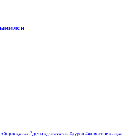
равился
#дети
бойщик
#дуров
#животное
#деньга
#долгожитель
#индия