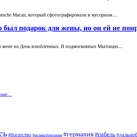
orsche Macan, который сфотографировали в мусорном…
 был подарок для жены, но он ей не пон
ый жене на День влюбленных. В подмосковных Мытищах…
ярные…
сь
#германия
#гибель
#дально
#богатство
#великобритания