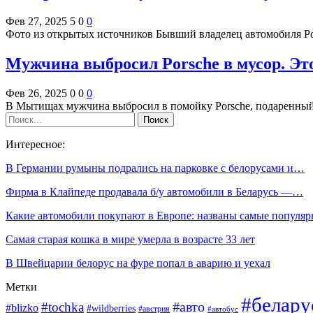
Фев 27, 2025
5
0
0
Фото из открытых источников Бывший владелец автомобиля P
Мужчина выбросил Porsche в мусор. Это
Фев 26, 2025
0
0
0
В Мытищах мужчина выбросил в помойку Porsche, подаренн
Интересное:
В Германии румыны подрались на парковке с белорусами и…
Фирма в Клайпеде продавала б/у автомобили в Беларусь —…
Какие автомобили покупают в Европе: названы самые попул
Самая старая кошка в мире умерла в возрасте 33 лет
В Швейцарии белорус на фуре попал в аварию и уехал
Метки
#белару
#авто
#tochka
#blizko
#wildberries
#австрия
#автобус