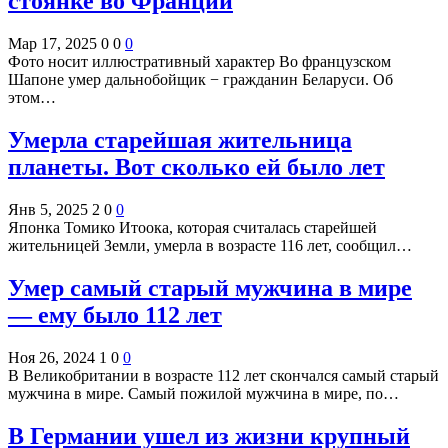
стоянке во Франции
Мар 17, 2025
0
0
0
Фото носит иллюстративный характер Во французском
Шапоне умер дальнобойщик − гражданин Беларуси. Об
этом…
Умерла старейшая жительница
планеты. Вот сколько ей было лет
Янв 5, 2025
2
0
0
Японка Томико Итоока, которая считалась старейшей
жительницей Земли, умерла в возрасте 116 лет, сообщил…
Умер самый старый мужчина в мире
— ему было 112 лет
Ноя 26, 2024
1
0
0
В Великобритании в возрасте 112 лет скончался самый старый
мужчина в мире. Самый пожилой мужчина в мире, по…
В Германии ушел из жизни крупный