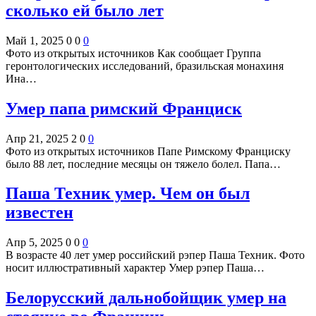
сколько ей было лет
Май 1, 2025
0
0
0
Фото из открытых источников Как сообщает Группа
геронтологических исследований, бразильская монахиня
Ина…
Умер папа римский Франциск
Апр 21, 2025
2
0
0
Фото из открытых источников Папе Римскому Франциску
было 88 лет, последние месяцы он тяжело болел. Папа…
Паша Техник умер. Чем он был
известен
Апр 5, 2025
0
0
0
В возрасте 40 лет умер российский рэпер Паша Техник. Фото
носит иллюстративный характер Умер рэпер Паша…
Белорусский дальнобойщик умер на