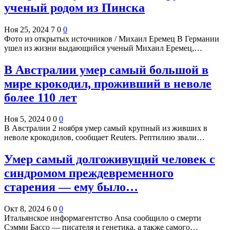
ученый родом из Пинска
Ноя 25, 2024
7
0
0
Фото из открытых источников / Михаил Еремец В Германии
ушел из жизни выдающийся ученый Михаил Еремец,…
В Австралии умер самый большой в
мире крокодил, проживший в неволе
более 110 лет
Ноя 5, 2024
0
0
0
В Австралии 2 ноября умер самый крупный из живших в
неволе крокодилов, сообщает Reuters. Рептилию звали…
Умер самый долгоживущий человек с
синдромом преждевременного
старения — ему было…
Окт 8, 2024
6
0
0
Итальянское информагентство Ansa сообщило о смерти
Сэмми Бассо — писателя и генетика, а также самого…