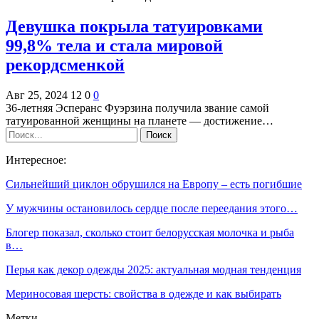
Девушка покрыла татуировками
99,8% тела и стала мировой
рекордсменкой
Авг 25, 2024
12
0
0
36-летняя Эсперанс Фуэрзина получила звание самой
татуированной женщины на планете — достижение…
Интересное:
Сильнейший циклон обрушился на Европу – есть погибшие
У мужчины остановилось сердце после переедания этого…
Блогер показал, сколько стоит белорусская молочка и рыба
в…
Перья как декор одежды 2025: актуальная модная тенденция
Мериносовая шерсть: свойства в одежде и как выбирать
Метки