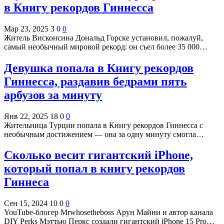
в Книгу рекордов Гиннесса
Мар 23, 2025
3
0
0
Житель Висконсина Дональд Горске установил, пожалуй,
самый необычный мировой рекорд: он съел более 35 000…
Девушка попала в Книгу рекордов
Гиннесса, раздавив бедрами пять
арбузов за минуту
Янв 22, 2025
18
0
0
Жительница Турции попала в Книгу рекордов Гиннесса с
необычным достижением — она за одну минуту смогла…
Сколько весит гигантский iPhone,
который попал в книгу рекордов
Гиннеса
Сен 15, 2024
10
0
0
YouTube-блогер Mrwhosetheboss Арун Майни и автор канала
DIY Perks Мэттью Перкс создали гигантский iPhone 15 Pro…