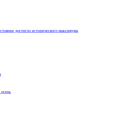
остояние достигло исторического максимума
и
 осень