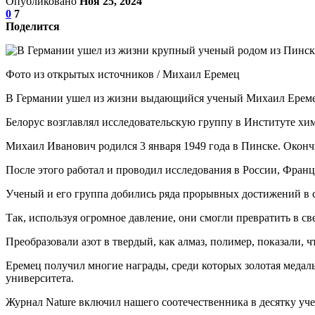
Опубликовано
Ноя 25, 2024
0
7
Поделится
Фото из открытых источников / Михаил Еремец
В Германии ушел из жизни выдающийся ученый Михаил Еремец
Белорус возглавлял исследовательскую группу в Институте хим
Михаил Иванович родился 3 января 1949 года в Пинске. Оконч
После этого работал и проводил исследования в России, Фра
Ученый и его группа добились ряда прорывных достижений в сф
Так, используя огромное давление, они смогли превратить в све
Преобразовали азот в твердый, как алмаз, полимер, показали, 
Еремец получил многие награды, среди которых золотая медал
университета.
Журнал Nature включил нашего соотечественника в десятку уче