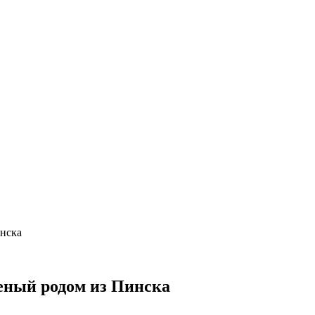
нска
еный родом из Пинска