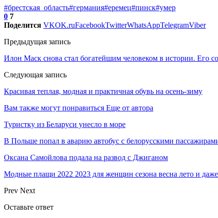
#брестская_область
#германия
#еремец
#пинск
#умер
0
7
Поделится
VK
OK.ru
Facebook
Twitter
WhatsApp
Telegram
Viber
Предыдущая запись
Илон Маск снова стал богатейшим человеком в истории. Его с
Следующая запись
Красивая теплая, модная и практичная обувь на осень-зиму
Вам также могут понравиться
Еще от автора
Туристку из Беларуси унесло в море
В Польше попал в аварию автобус с белорусскими пассажирам
Оксана Самойлова подала на развод с Джиганом
Модные плащи 2022 2023 для женщин сезона весна лето и даже
Prev
Next
Оставьте ответ