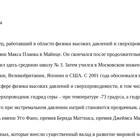
, работавший в области физики высоких давлений и сверхпров
ии Макса Планка в Майнце. Он скончался после продолжительной
ил здесь среднюю школу № 3. Затем учился в Московском инжен
нции, Великобритании, Японии и США. С 2001 года обосновался
ере физики высоких давлений и сверхпроводимости, в том числе
рхпроводник гидрид серы – при температуре -73 градуса, а гидри
что при экстремальном давлении натрий становится прозрачным, 
ь имени Уго Фано, премия Бернда Маттиаса, премия Джеймса Ма
ных, которые внесли существенный вклад в развитие мировой на