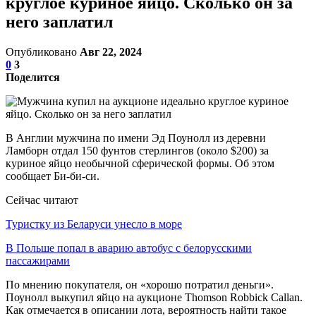
круглое куриное яйцо. Сколько он за
него заплатил
Опубликовано
Авг 22, 2024
0
3
Поделится
В Англии мужчина по имени Эд Поунолл из деревни
Ламборн отдал 150 фунтов стерлингов (около $200) за
куриное яйцо необычной сферической формы. Об этом
сообщает Би-би-си.
Сейчас читают
Туристку из Беларуси унесло в море
В Польше попал в аварию автобус с белорусскими
пассажирами
По мнению покупателя, он «хорошо потратил деньги».
Поунолл выкупил яйцо на аукционе Thomson Robbick Callan.
Как отмечается в описании лота, вероятность найти такое