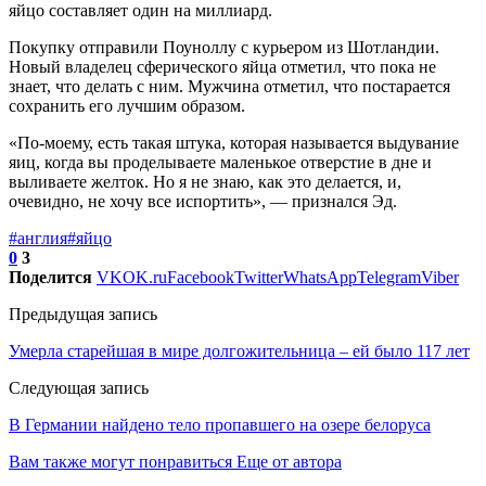
яйцо составляет один на миллиард.
Покупку отправили Поуноллу с курьером из Шотландии.
Новый владелец сферического яйца отметил, что пока не
знает, что делать с ним. Мужчина отметил, что постарается
сохранить его лучшим образом.
«По-моему, есть такая штука, которая называется выдувание
яиц, когда вы проделываете маленькое отверстие в дне и
выливаете желток. Но я не знаю, как это делается, и,
очевидно, не хочу все испортить», — признался Эд.
#англия
#яйцо
0
3
Поделится
VK
OK.ru
Facebook
Twitter
WhatsApp
Telegram
Viber
Предыдущая запись
Умерла старейшая в мире долгожительница – ей было 117 лет
Следующая запись
В Германии найдено тело пропавшего на озере белоруса
Вам также могут понравиться
Еще от автора