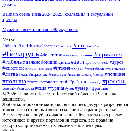
даже…
Balmain осень-зима 2024-2025: коллекция и актуальные
тренды
Мужчина выжил после 240 укусов ос
Метки
#авто
#tochka
#blizko
#wildberries
#австрия
#автобус
#беларусь
#германия
#богатство
#великобритания
#гибель
#дети
#дальнобойщик
#дуров
#деньга
#долгожитель
#италия
#животное
#китай
#кот
#индия
#испания
#контрабанда
#кража
#литва
#полиция
#наркотик
#маск
#отношения
#питание
#поезд
#пожар
#россия
#польша
#рейтинг
#путешествие
#пьяный
#рекорд
#сша
#умер
#турция
#франция
#сигарета
#самолёт
#угон
© 2026 - Новости Бреста и Брестской области. Все права
защищены.
Любое копирование материалов с нашего ресурса разрешается
только с обратной активной ссылкой на страницу статьи.
Все материалы опубликованные на сайте взяты с открытых
источников и других порталов интернета, все права на
авторство принадлежат их законным владельцам.
Sign in