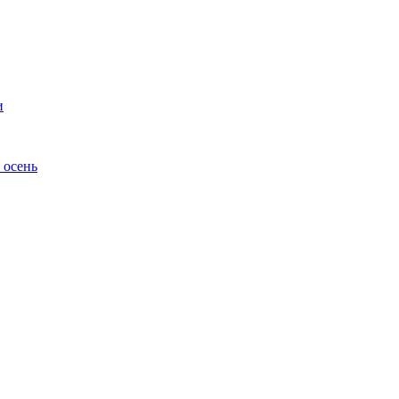
и
 осень