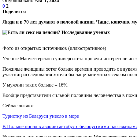
Опубликовано
Авг 1, 2024
0
2
Поделится
Люди и в 70 лет думают о половой жизни. Чаще, конечно, 
Фото из открытых источников (иллюстративное)
Ученые Манчестерского университета провели интересное иссле
Пожилые женщины хотят больше времени проводить с внуками. О
участниц исследования хотели бы чаще заниматься сексом после
У мужчин таких больше – 16%.
Вообще представители сильной половины человечества в пожил
Сейчас читают
Туристку из Беларуси унесло в море
В Польше попал в аварию автобус с белорусскими пассажирам
Интересно, что предыдущие исследования Манчестерского унив