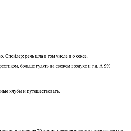
 Спойлер: речь шла в том числе и о сексе.
стиком, больше гулять на свежем воздухе и т.д. А 9%
нные клубы и путешествовать.
я женщина старше 70 лет по-прежнему занимаются сексом не