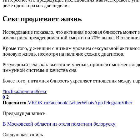
реже одного раза в две недели.
Секс продлевает жизнь
Исследование показало, что активная половая близость может 
имели риск преждевременной смерти на 70% выше. В отличие о
Кроме того, у женщин с низким уровнем сексуальной активнос
половую жизнь, несмотря на наличие схожих диагнозов.
Регулярный секс, как выяснили ученые, приносит множество д
иммунной системы и качества сна.
Более того, интимная близость укрепляет отношения между п
#tochka
#пенсия
#секс
0
2
Поделится
VK
OK.ru
Facebook
Twitter
WhatsApp
Telegram
Viber
Предыдущая запись
В Московской области из отеля похитили белоруску
Следующая запись