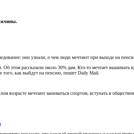
мужчины.
дование: они узнали, о чем люди мечтают при выходе на пенсию.
б этом рассказали около 30% дам. Кто-то мечтает вышивать кре
 того, как выйдут на пенсию, пишет Daily Mail.
ом возрасте мечтают заниматься спортом, вступать в обществе
и
ерситета показали, что каждый второй мужчина и каждая треть