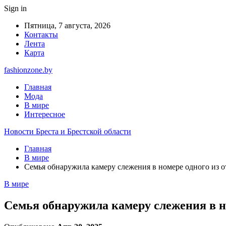
Sign in
Пятница, 7 августа, 2026
Контакты
Лента
Карта
fashionzone.by
Главная
Мода
В мире
Интересное
Новости Бреста и Брестской области
Главная
В мире
Семья обнаружила камеру слежения в номере одного из о
В мире
Семья обнаружила камеру слежения в но