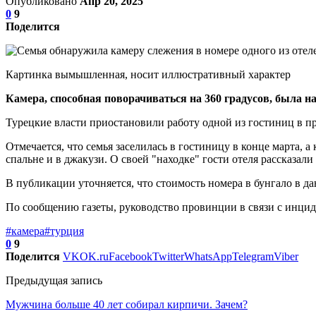
Опубликовано
Апр 20, 2025
0
9
Поделится
Картинка вымышленная, носит иллюстративный характер
Камера, способная поворачиваться на 360 градусов, была на
Турецкие власти приостановили работу одной из гостиниц в пр
Отмечается, что семья заселилась в гостиницу в конце марта, а
спальне и в джакузи. О своей "находке" гости отеля рассказали 
В публикации уточняется, что стоимость номера в бунгало в да
По сообщению газеты, руководство провинции в связи с инцид
#камера
#турция
0
9
Поделится
VK
OK.ru
Facebook
Twitter
WhatsApp
Telegram
Viber
Предыдущая запись
Мужчина больше 40 лет собирал кирпичи. Зачем?