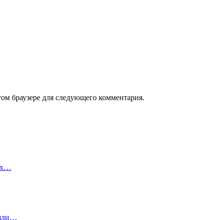
том браузере для следующего комментария.
ух…
ишли…