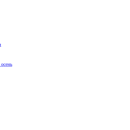
и
 осень