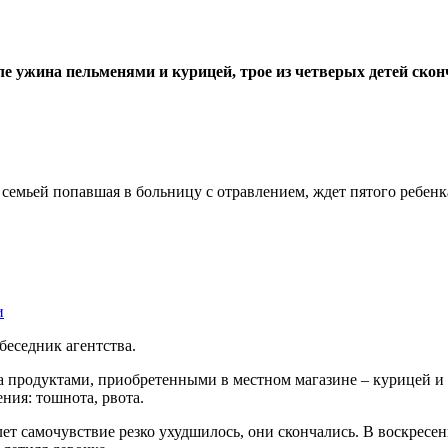
е ужина пельменями и курицей, трое из четверых детей скон
 семьей попавшая в больницу с отравлением, ждет пятого ребен
и
беседник агентства.
ла продуктами, приобретенными в местном магазине – курицей и 
ения: тошнота, рвота.
 лет самочувствие резко ухудшилось, они скончались. В воскрес