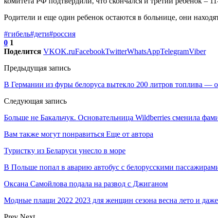
комитета РФ подтвердили, что скончался и третий ребенок – 11
Родители и еще один ребенок остаются в больнице, они находя
#гибель
#дети
#россия
0
1
Поделится
VK
OK.ru
Facebook
Twitter
WhatsApp
Telegram
Viber
Предыдущая запись
В Германии из фуры белоруса вытекло 200 литров топлива — 
Следующая запись
Больше не Бакальчук. Основательница Wildberries сменила фа
Вам также могут понравиться
Еще от автора
Туристку из Беларуси унесло в море
В Польше попал в аварию автобус с белорусскими пассажирам
Оксана Самойлова подала на развод с Джиганом
Модные плащи 2022 2023 для женщин сезона весна лето и даже
Prev
Next