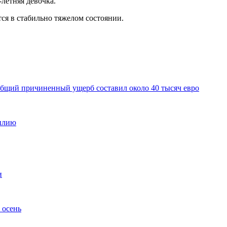
-летняя девочка.
тся в стабильно тяжелом состоянии.
общий причиненный ущерб составил около 40 тысяч евро
милию
и
 осень