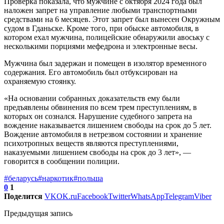
Проверка показала, что мужчине с октября 2024 года был
наложен запрет на управление любыми транспортными
средствами на 6 месяцев. Этот запрет был вынесен Окружным
судом в Гданьске. Кроме того, при обыске автомобиля, в
котором ехал мужчина, полицейские обнаружили авоську с
несколькими порциями мефедрона и электронные весы.
Мужчина был задержан и помещен в изолятор временного
содержания. Его автомобиль был отбуксирован на
охраняемую стоянку.
«На основании собранных доказательств ему были
предъявлены обвинения по всем трем преступлениям, в
которых он сознался. Нарушение судебного запрета на
вождение наказывается лишением свободы на срок до 5 лет.
Вождение автомобиля в нетрезвом состоянии и хранение
психотропных веществ являются преступлениями,
наказуемыми лишением свободы на срок до 3 лет», —
говорится в сообщении полиции.
#беларусь
#наркотик
#польша
0
1
Поделится
VK
OK.ru
Facebook
Twitter
WhatsApp
Telegram
Viber
Предыдущая запись