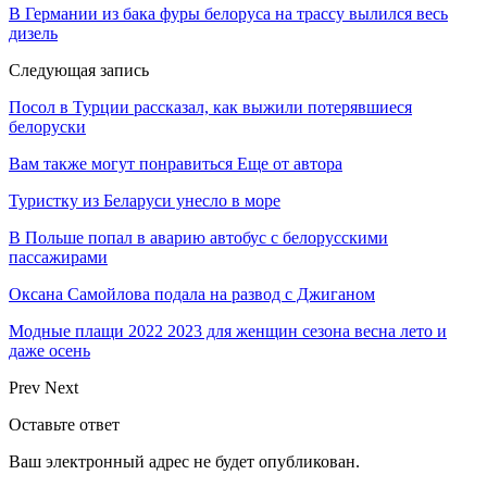
В Германии из бака фуры белоруса на трассу вылился весь
дизель
Следующая запись
Посол в Турции рассказал, как выжили потерявшиеся
белоруски
Вам также могут понравиться
Еще от автора
Туристку из Беларуси унесло в море
В Польше попал в аварию автобус с белорусскими
пассажирами
Оксана Самойлова подала на развод с Джиганом
Модные плащи 2022 2023 для женщин сезона весна лето и
даже осень
Prev
Next
Оставьте ответ
Ваш электронный адрес не будет опубликован.