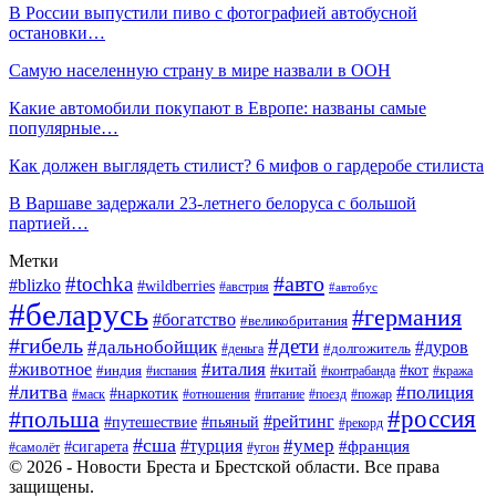
В России выпустили пиво с фотографией автобусной
остановки…
Самую населенную страну в мире назвали в ООН
Какие автомобили покупают в Европе: названы самые
популярные…
Как должен выглядеть стилист? 6 мифов о гардеробе стилиста
В Варшаве задержали 23-летнего белоруса с большой
партией…
Метки
#авто
#tochka
#blizko
#wildberries
#австрия
#автобус
#беларусь
#германия
#богатство
#великобритания
#гибель
#дети
#дальнобойщик
#дуров
#деньга
#долгожитель
#италия
#животное
#китай
#кот
#индия
#испания
#контрабанда
#кража
#литва
#полиция
#наркотик
#маск
#отношения
#питание
#поезд
#пожар
#россия
#польша
#рейтинг
#путешествие
#пьяный
#рекорд
#сша
#умер
#турция
#франция
#сигарета
#самолёт
#угон
© 2026 - Новости Бреста и Брестской области. Все права
защищены.