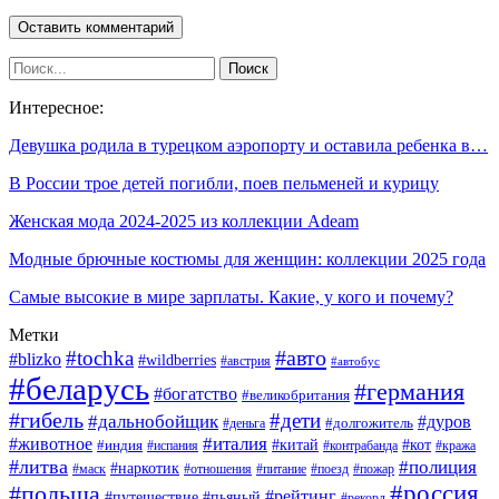
Интересное:
Девушка родила в турецком аэропорту и оставила ребенка в…
В России трое детей погибли, поев пельменей и курицу
Женская мода 2024-2025 из коллекции Adeam
Модные брючные костюмы для женщин: коллекции 2025 года
Самые высокие в мире зарплаты. Какие, у кого и почему?
Метки
#авто
#tochka
#blizko
#wildberries
#австрия
#автобус
#беларусь
#германия
#богатство
#великобритания
#гибель
#дети
#дальнобойщик
#дуров
#деньга
#долгожитель
#италия
#животное
#китай
#кот
#индия
#испания
#контрабанда
#кража
#литва
#полиция
#наркотик
#маск
#отношения
#питание
#поезд
#пожар
#россия
#польша
#рейтинг
#путешествие
#пьяный
#рекорд