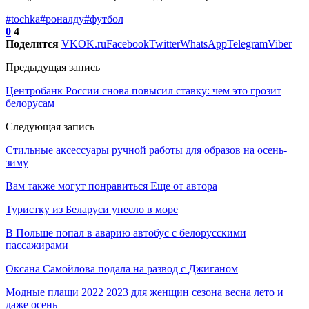
#tochka
#роналду
#футбол
0
4
Поделится
VK
OK.ru
Facebook
Twitter
WhatsApp
Telegram
Viber
Предыдущая запись
Центробанк России снова повысил ставку: чем это грозит
белорусам
Следующая запись
Стильные аксессуары ручной работы для образов на осень-
зиму
Вам также могут понравиться
Еще от автора
Туристку из Беларуси унесло в море
В Польше попал в аварию автобус с белорусскими
пассажирами
Оксана Самойлова подала на развод с Джиганом
Модные плащи 2022 2023 для женщин сезона весна лето и
даже осень