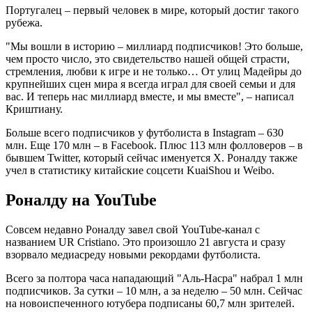
Португалец – первый человек в мире, который достиг такого
рубежа.
"Мы вошли в историю – миллиард подписчиков! Это больше,
чем просто число, это свидетельство нашей общей страсти,
стремления, любви к игре и не только… От улиц Мадейры до
крупнейших сцен мира я всегда играл для своей семьи и для
вас. И теперь нас миллиард вместе, и мы вместе", – написал
Криштиану.
Больше всего подписчиков у футболиста в Instagram – 630
млн. Еще 170 млн – в Facebook. Плюс 113 млн фолловеров – в
бывшем Twitter, который сейчас именуется Х. Роналду также
учел в статистику китайские соцсети KuaiShou и Weibo.
Роналду на YouTube
Совсем недавно Роналду завел свой YouTube-канал с
названием UR Cristiano. Это произошло 21 августа и сразу
взорвало медиасреду новыми рекордами футболиста.
Всего за полтора часа нападающий "Аль-Насра" набрал 1 млн
подписчиков. За сутки – 10 млн, а за неделю – 50 млн. Сейчас
на новоиспеченного ютубера подписаны 60,7 млн зрителей.