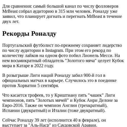
Для сравнения: самый большой канал по числу фолловеров
MrBeast собрал аудиторию в 315 млн человек. Роналду уже
заявил, что планирует догнать и перегнать MrBeast в течение
двух лет.
Рекорды Роналду
Португальский футболист по-прежнему сохраняет лидерство
по числу аудитории в Instagram. При этом его рекорд по
количеству лайков на одном фото побил Лионель Месси. На
нем восьмикратный обладатель "Золотого мяча" целует Кубок
мира в Катаре в 2022 году.
В розыгрыше Лиги наций Роналду забил 900-й гол в
официальных матчах в карьере. Случилось это в поединке
против Хорватии 5 сентября.
Что касается трофеев, то у Криштиану пять "чашек" Лиги
чемпионов, пять "Золотых мячей" и Кубок Анри Делоне за
Евро-2016. Также он чемпион Англии (трехкратный),
Испании (двукратный) и Италии (тоже двукратный).
Сейчас Роналду 39 лет (исполнится 40 в феврале), он
выступает за "Аль-Наср" из Саудовской Аравии.