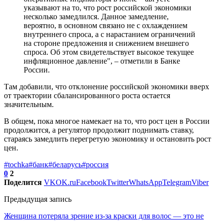
указывают на то, что рост российской экономики
несколько замедлился. Данное замедление,
вероятно, в основном связано не с охлаждением
внутреннего спроса, а с нарастанием ограничений
на стороне предложения и снижением внешнего
спроса. Об этом свидетельствует высокое текущее
инфляционное давление", – отметили в Банке
России.
Там добавили, что отклонение российской экономики вверх
от траектории сбалансированного роста остается
значительным.
В общем, пока многое намекает на то, что рост цен в России
продолжится, а регулятор продолжит поднимать ставку,
стараясь замедлить перегретую экономику и остановить рост
цен.
#tochka
#банк
#беларусь
#россия
0
2
Поделится
VK
OK.ru
Facebook
Twitter
WhatsApp
Telegram
Viber
Предыдущая запись
Женщина потеряла зрение из-за краски для волос — это не