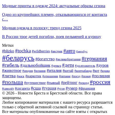
Модные принты в одежде 2024: актуальные образы сезона
Одно из крупнейших племен, отказывающихся от контакта
с…
Модная одежда в полоску: тренд сезона 2025
В России трое детей погибли, поев пельменей и курицу
Метки
#авто
#tochka
#blizko
#wildberries
#австрия
#автобус
#беларусь
#германия
#богатство
#великобритания
#гибель
#дети
#дальнобойщик
#дуров
#деньга
#долгожитель
#италия
#животное
#китай
#кот
#индия
#испания
#контрабанда
#кража
#литва
#полиция
#наркотик
#маск
#отношения
#питание
#поезд
#пожар
#россия
#польша
#рейтинг
#путешествие
#пьяный
#рекорд
#сша
#умер
#турция
#франция
#сигарета
#самолёт
#угон
© 2026 - Новости Бреста и Брестской области. Все права
защищены.
Любое копирование материалов с нашего ресурса разрешается
только с обратной активной ссылкой на страницу статьи.
Все материалы опубликованные на сайте взяты с открытых