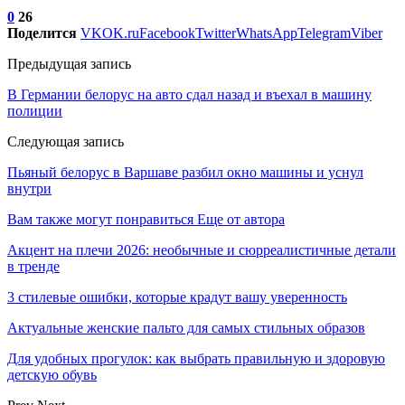
0
26
Поделится
VK
OK.ru
Facebook
Twitter
WhatsApp
Telegram
Viber
Предыдущая запись
В Германии белорус на авто сдал назад и въехал в машину
полиции
Следующая запись
Пьяный белорус в Варшаве разбил окно машины и уснул
внутри
Вам также могут понравиться
Еще от автора
Акцент на плечи 2026: необычные и сюрреалистичные детали
в тренде
3 стилевые ошибки, которые крадут вашу уверенность
Актуальные женские пальто для самых стильных образов
Для удобных прогулок: как выбрать правильную и здоровую
детскую обувь