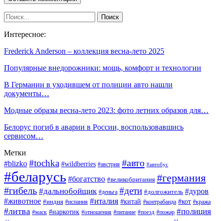
Интересное:
Frederick Anderson – коллекция весна-лето 2025
Популярные внедорожники: мощь, комфорт и технологии
В Германии в уходившем от полиции авто нашли
документы…
Модные образы весна-лето 2023: фото летних образов для…
Белорус погиб в аварии в России, воспользовавшись
сервисом…
Метки
#авто
#tochka
#blizko
#wildberries
#австрия
#автобус
#беларусь
#германия
#богатство
#великобритания
#гибель
#дети
#дальнобойщик
#дуров
#деньга
#долгожитель
#италия
#животное
#китай
#кот
#индия
#испания
#контрабанда
#кража
#литва
#полиция
#наркотик
#маск
#отношения
#питание
#поезд
#пожар