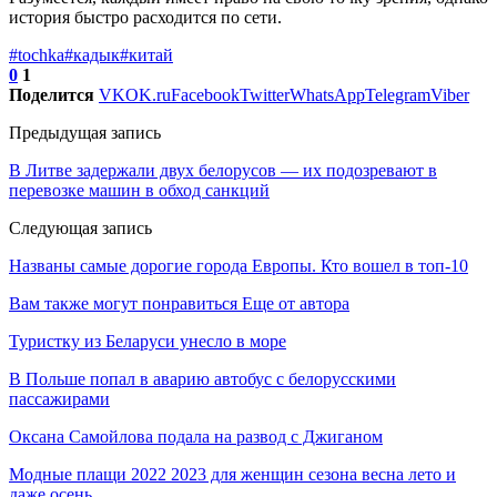
история быстро расходится по сети.
#tochka
#кадык
#китай
0
1
Поделится
VK
OK.ru
Facebook
Twitter
WhatsApp
Telegram
Viber
Предыдущая запись
В Литве задержали двух белорусов — их подозревают в
перевозке машин в обход санкций
Следующая запись
Названы самые дорогие города Европы. Кто вошел в топ-10
Вам также могут понравиться
Еще от автора
Туристку из Беларуси унесло в море
В Польше попал в аварию автобус с белорусскими
пассажирами
Оксана Самойлова подала на развод с Джиганом
Модные плащи 2022 2023 для женщин сезона весна лето и
даже осень