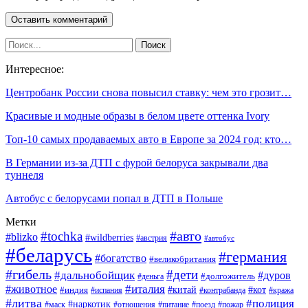
Интересное:
Центробанк России снова повысил ставку: чем это грозит…
Красивые и модные образы в белом цвете оттенка Ivory
Топ-10 самых продаваемых авто в Европе за 2024 год: кто…
В Германии из-за ДТП с фурой белоруса закрывали два
туннеля
Автобус с белорусами попал в ДТП в Польше
Метки
#авто
#tochka
#blizko
#wildberries
#австрия
#автобус
#беларусь
#германия
#богатство
#великобритания
#гибель
#дети
#дальнобойщик
#дуров
#деньга
#долгожитель
#италия
#животное
#китай
#кот
#индия
#испания
#контрабанда
#кража
#литва
#полиция
#наркотик
#маск
#отношения
#питание
#поезд
#пожар