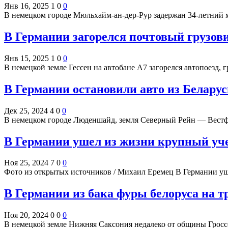
Янв 16, 2025
1
0
0
В немецком городе Мюльхайм-ан-дер-Рур задержан 34-летний
В Германии загорелся почтовый грузови
Янв 15, 2025
1
0
0
В немецкой земле Гессен на автобане А7 загорелся автопоезд
В Германии остановили авто из Белару
Дек 25, 2024
4
0
0
В немецком городе Люденшайд, земля Северный Рейн — Вестф
В Германии ушел из жизни крупный уч
Ноя 25, 2024
7
0
0
Фото из открытых источников / Михаил Еремец В Германии 
В Германии из бака фуры белоруса на т
Ноя 20, 2024
0
0
0
В немецкой земле Нижняя Саксония недалеко от общины Гросс