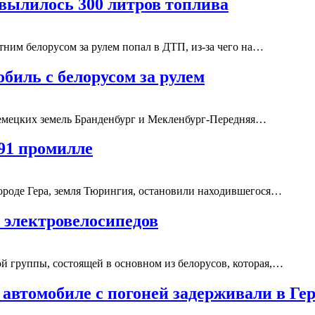
вылилось 300 литров топлива
тним белорусом за рулем попал в ДТП, из-за чего на…
биль с белорусом за рулем
немецких земель Бранденбург и Мекленбург-Передняя…
,91 промилле
ороде Гера, земля Тюрингия, остановили находившегося…
 электровелосипедов
й группы, состоящей в основном из белорусов, которая,…
 автомобиле с погоней задерживали в Ге