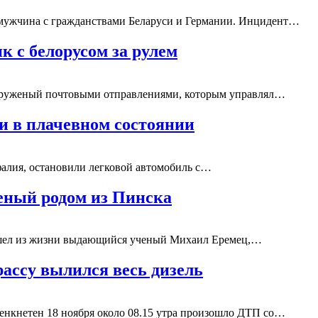
 мужчина с гражданствами Беларуси и Германии. Инцидент…
к с белорусом за рулем
, груженый почтовыми отправлениями, которым управлял…
си в плачевном состоянии
алия, остановили легковой автомобиль с…
еный родом из Пинска
ушел из жизни выдающийся ученый Михаил Еремец,…
рассу вылился весь дизель
енкнетен 18 ноября около 08.15 утра произошло ДТП со…