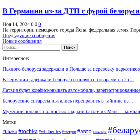
В Германии из-за ДТП с фурой белорус
Ноя 14, 2024
0
0
0
На территории немецкого города Йена, федеральная земля Тю
Предыдущие сообщения
Новые сообщения
Интересное:
Пьяного белоруса задержали в Польше за перевозку наркотиков
В Германии задержали белоруса и поляка с товарами на 25…
Латвия будет конфисковывать автомобили, зарегистрированны
Белорусские сигареты пытались переправить в тайнике из…
Мужчине попался полностью гладкий батончик Mars — комп
Метки
#белару
#авто
#tochka
#blizko
#wildberries
#австрия
#автобус