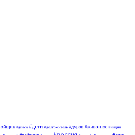
#дети
бойщик
#дуров
#животное
#деньга
#долгожитель
#индия
#россия