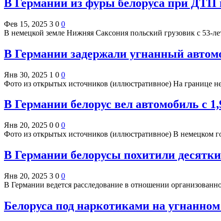
В Германии из фуры белоруса при ДТП 
Фев 15, 2025
3
0
0
В немецкой земле Нижняя Саксония польский грузовик с 53-ле
В Германии задержали угнанный автомо
Янв 30, 2025
1
0
0
Фото из открытых источников (иллюстративное) На границе 
В Германии белорус вел автомобиль с 1
Янв 20, 2025
0
0
0
Фото из открытых источников (иллюстративное) В немецком г
В Германии белорусы похитили десятки
Янв 20, 2025
3
0
0
В Германии ведется расследование в отношении организованно
Белоруса под наркотиками на угнанном