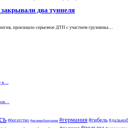
а закрывали два туннеля
рингия, произошло серьезное ДТП с участием грузовика…
е в…
ания…
сь
#германия
#гибель
#дально
#богатство
#великобритания
#польша