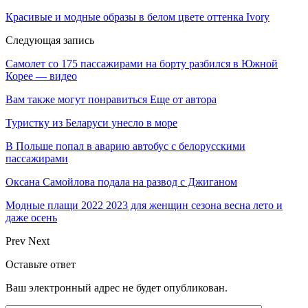
Красивые и модные образы в белом цвете оттенка Ivory
Следующая запись
Самолет со 175 пассажирами на борту разбился в Южной
Корее — видео
Вам также могут понравиться
Еще от автора
Туристку из Беларуси унесло в море
В Польше попал в аварию автобус с белорусскими
пассажирами
Оксана Самойлова подала на развод с Джиганом
Модные плащи 2022 2023 для женщин сезона весна лето и
даже осень
Prev
Next
Оставьте ответ
Ваш электронный адрес не будет опубликован.