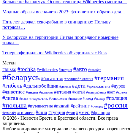
Больше не Бакальчук. Основательница Wildberries сменила…
Модные образы весна-лето 2023: фото летних образов для…
Пять лет держал секс-рабыню в свинарнике: Польшу
потрясла…
У белорусов на территории Литвы пропадают номерные
знаки…
Теперь официально: Wildberries объединился с Russ
Метки
#авто
#tochka
#blizko
#wildberries
#австрия
#автобус
#беларусь
#германия
#богатство
#великобритания
#гибель
#дети
#дальнобойщик
#дуров
#деньга
#долгожитель
#италия
#животное
#китай
#кот
#индия
#испания
#контрабанда
#кража
#литва
#полиция
#наркотик
#маск
#отношения
#питание
#поезд
#пожар
#россия
#польша
#рейтинг
#путешествие
#пьяный
#рекорд
#сша
#умер
#турция
#франция
#сигарета
#самолёт
#угон
© 2026 - Новости Бреста и Брестской области. Все права
защищены.
Любое копирование материалов с нашего ресурса разрешается