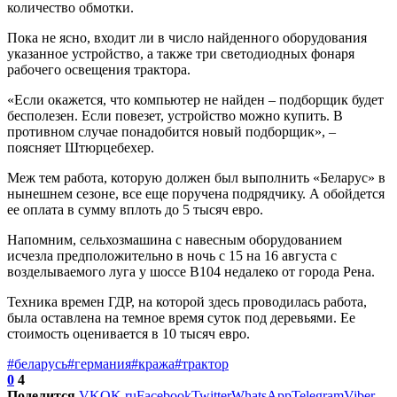
количество обмотки.
Пока не ясно, входит ли в число найденного оборудования
указанное устройство, а также три светодиодных фонаря
рабочего освещения трактора.
«Если окажется, что компьютер не найден – подборщик будет
бесполезен. Если повезет, устройство можно купить. В
противном случае понадобится новый подборщик», –
поясняет Штюрцебехер.
Меж тем работа, которую должен был выполнить «Беларус» в
нынешнем сезоне, все еще поручена подрядчику. А обойдется
ее оплата в сумму вплоть до 5 тысяч евро.
Напомним, сельхозмашина с навесным оборудованием
исчезла предположительно в ночь с 15 на 16 августа с
возделываемого луга у шоссе B104 недалеко от города Рена.
Техника времен ГДР, на которой здесь проводилась работа,
была оставлена на темное время суток под деревьями. Ее
стоимость оценивается в 10 тысяч евро.
#беларусь
#германия
#кража
#трактор
0
4
Поделится
VK
OK.ru
Facebook
Twitter
WhatsApp
Telegram
Viber