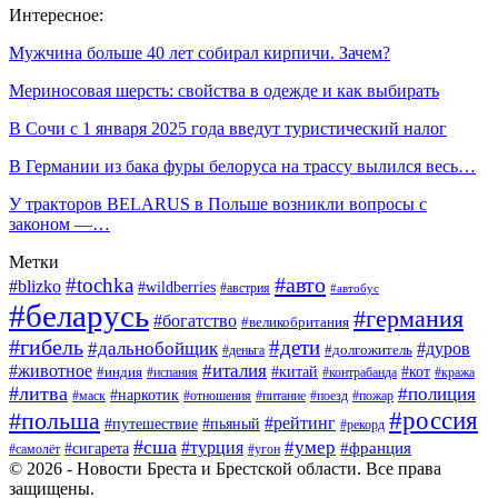
Интересное:
Мужчина больше 40 лет собирал кирпичи. Зачем?
Мериносовая шерсть: свойства в одежде и как выбирать
В Сочи с 1 января 2025 года введут туристический налог
В Германии из бака фуры белоруса на трассу вылился весь…
У тракторов BELARUS в Польше возникли вопросы с
законом —…
Метки
#авто
#tochka
#blizko
#wildberries
#австрия
#автобус
#беларусь
#германия
#богатство
#великобритания
#гибель
#дети
#дальнобойщик
#дуров
#деньга
#долгожитель
#италия
#животное
#китай
#кот
#индия
#испания
#контрабанда
#кража
#литва
#полиция
#наркотик
#маск
#отношения
#питание
#поезд
#пожар
#россия
#польша
#рейтинг
#путешествие
#пьяный
#рекорд
#сша
#умер
#турция
#франция
#сигарета
#самолёт
#угон
© 2026 - Новости Бреста и Брестской области. Все права
защищены.