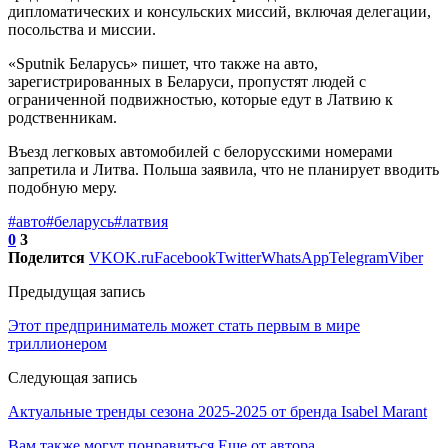
дипломатических и консульских миссий, включая делегации,
посольства и миссии.
«Sputnik Беларусь» пишет, что также на авто,
зарегистрированных в Беларуси, пропустят людей с
ограниченной подвижностью, которые едут в Латвию к
родственникам.
Въезд легковых автомобилей с белорусскими номерами
запретила и Литва. Польша заявила, что не планирует вводить
подобную меру.
#авто
#беларусь
#латвия
0
3
Поделится
VK
OK.ru
Facebook
Twitter
WhatsApp
Telegram
Viber
Предыдущая запись
Этот предприниматель может стать первым в мире
триллионером
Следующая запись
Актуальные тренды сезона 2025-2025 от бренда Isabel Marant
Вам также могут понравиться
Еще от автора