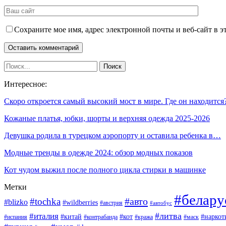
Сохраните мое имя, адрес электронной почты и веб-сайт в э
Интересное:
Скоро откроется самый высокий мост в мире. Где он находится
Кожаные платья, юбки, шорты и верхняя одежда 2025-2026
Девушка родила в турецком аэропорту и оставила ребенка в…
Модные тренды в одежде 2024: обзор модных показов
Кот чудом выжил после полного цикла стирки в машинке
Метки
#белару
#авто
#tochka
#blizko
#wildberries
#австрия
#автобус
#литва
#италия
#китай
#кот
#наркот
#испания
#контрабанда
#кража
#маск