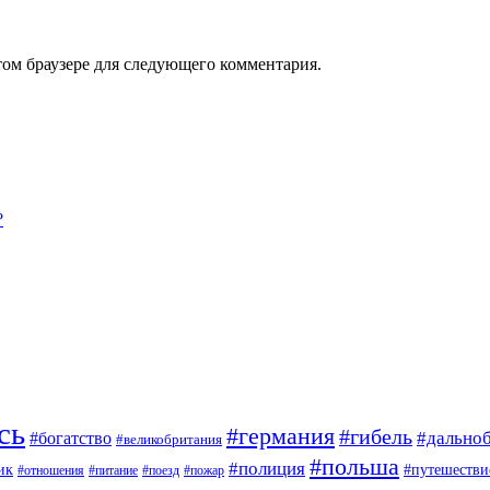
том браузере для следующего комментария.
?
сь
#германия
#гибель
#дально
#богатство
#великобритания
#польша
#полиция
#путешестви
ик
#отношения
#питание
#поезд
#пожар