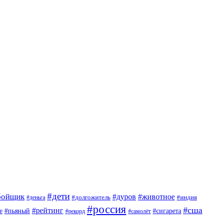
#дети
бойщик
#дуров
#животное
#деньга
#долгожитель
#индия
#россия
#сша
#рейтинг
е
#пьяный
#сигарета
#рекорд
#самолёт