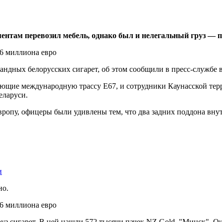
ентам перевозил мебель, однако был и нелегальный груз — п
ндных белорусских сигарет, об этом сообщили в пресс-службе в
ующие международную трассу Е67, и сотрудники Каунасской тер
еларуси.
 Европу, офицеры были удивлены тем, что два задних поддона вн
и
но.
уз сигарет. В ней нашли 572 тысячи пачек NZ Gold, "Минск", Que