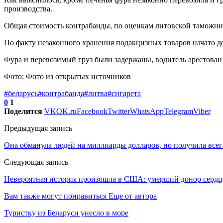
производства.
Общая стоимость контрабанды, по оценкам литовской таможни, 
По факту незаконного хранения подакцизных товаров начато д
Фура и перевозимый груз были задержаны, водитель арестован 
Фото: Фото из открытых источников
#беларусь
#контрабанда
#литва
#сигарета
0
1
Поделится
VK
OK.ru
Facebook
Twitter
WhatsApp
Telegram
Viber
Предыдущая запись
Она обманула людей на миллиарды долларов, но получила всег
Следующая запись
Невероятная история произошла в США: умерший донор сердц
Вам также могут понравиться
Еще от автора
Туристку из Беларуси унесло в море