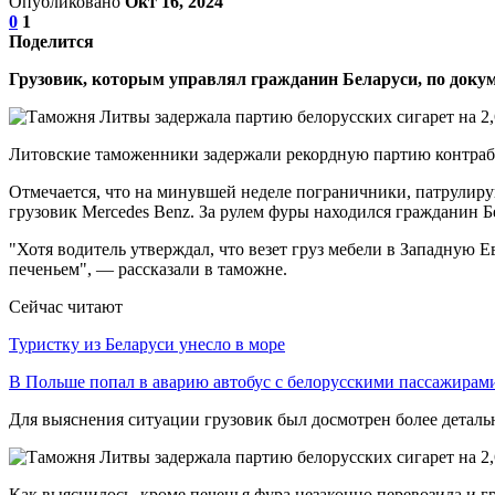
Опубликовано
Окт 16, 2024
0
1
Поделится
Грузовик, которым управлял гражданин Беларуси, по докум
Литовские таможенники задержали рекордную партию контраба
Отмечается, что на минувшей неделе пограничники, патрулир
грузовик Mercedes Benz. За рулем фуры находился гражданин Б
"Хотя водитель утверждал, что везет груз мебели в Западную
печеньем", — рассказали в таможне.
Сейчас читают
Туристку из Беларуси унесло в море
В Польше попал в аварию автобус с белорусскими пассажирам
Для выяснения ситуации грузовик был досмотрен более деталь
Как выяснилось, кроме печенья фура незаконно перевозила и гр