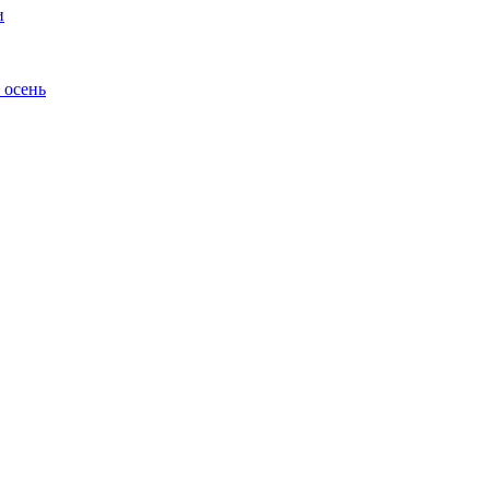
и
 осень