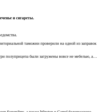
еченье и сигареты.
едомства.
риториальной таможни проверили на одной из заправок
утри полуприцепа были загружены вовсе не мебелью, а…
en Superslims, а также Winston и Camel белорусского