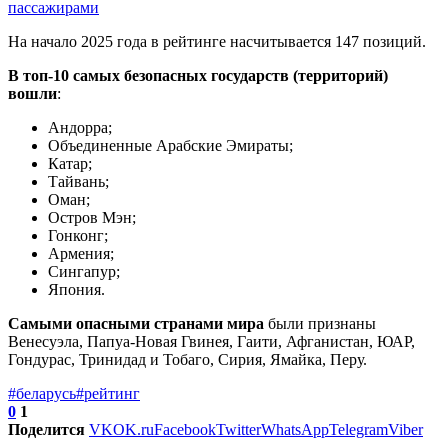
пассажирами
На начало 2025 года в рейтинге насчитывается 147 позиций.
В топ-10 самых безопасных государств (территорий)
вошли
:
Андорра;
Объединенные Арабские Эмираты;
Катар;
Тайвань;
Оман;
Остров Мэн;
Гонконг;
Армения;
Сингапур;
Япония.
Самыми опасными странами мира
были признаны
Венесуэла, Папуа-Новая Гвинея, Гаити, Афганистан, ЮАР,
Гондурас, Тринидад и Тобаго, Сирия, Ямайка, Перу.
#беларусь
#рейтинг
0
1
Поделится
VK
OK.ru
Facebook
Twitter
WhatsApp
Telegram
Viber