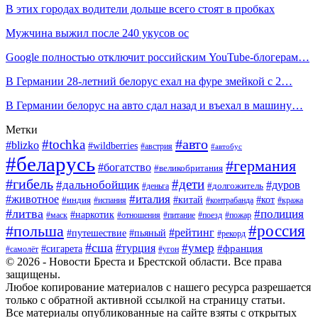
В этих городах водители дольше всего стоят в пробках
Мужчина выжил после 240 укусов ос
Google полностью отключит российским YouTube-блогерам…
В Германии 28-летний белорус ехал на фуре змейкой с 2…
В Германии белорус на авто сдал назад и въехал в машину…
Метки
#авто
#tochka
#blizko
#wildberries
#австрия
#автобус
#беларусь
#германия
#богатство
#великобритания
#гибель
#дети
#дальнобойщик
#дуров
#деньга
#долгожитель
#италия
#животное
#китай
#кот
#индия
#испания
#контрабанда
#кража
#литва
#полиция
#наркотик
#маск
#отношения
#питание
#поезд
#пожар
#россия
#польша
#рейтинг
#путешествие
#пьяный
#рекорд
#сша
#умер
#турция
#франция
#сигарета
#самолёт
#угон
© 2026 - Новости Бреста и Брестской области. Все права
защищены.
Любое копирование материалов с нашего ресурса разрешается
только с обратной активной ссылкой на страницу статьи.
Все материалы опубликованные на сайте взяты с открытых