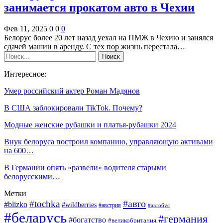
занимается прокатом авто в Чехии
Фев 11, 2025
0
0
0
Белорус более 20 лет назад уехал на ПМЖ в Чехию и занялся
сдачей машин в аренду. С тех пор жизнь перестала…
Интересное:
Умер российский актер Роман Мадянов
В США заблокировали TikTok. Почему?
Модные женские рубашки и платья-рубашки 2024
Внук белоруса построил компанию, управляющую активами
на 600…
В Германии опять «развели» водителя старыми
белорусскими…
Метки
#авто
#tochka
#blizko
#wildberries
#австрия
#автобус
#беларусь
#германия
#богатство
#великобритания