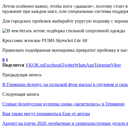
Летом особенно важно, чтобы ноги «дышали», поэтому стоит 
пружинят при каждом шаге, или специальные системы поддерж
Для городских пробежек выбирайте упругую подошву с хорошим
Кроссовки женские PUMA Skyrocket Lite Alt
Правильно подобранная экипировка превратит пробежку в наст
0
1
Поделится
VK
OK.ru
Facebook
Twitter
WhatsApp
Telegram
Viber
Предыдущая запись
В Германии белорус на польской фуре въехал в грузовик и скр
Следующая запись
Старые белорусские купюры снова «засветились» в Германии
Вам также могут понравиться
Еще от автора
Акцент на плечи 2026: необычные и сюрреалистичные детали в