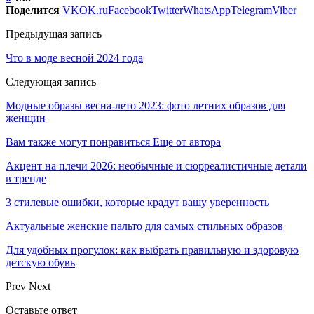
Поделится
VK
OK.ru
Facebook
Twitter
WhatsApp
Telegram
Viber
Предыдущая запись
Что в моде весной 2024 года
Следующая запись
Модные образы весна-лето 2023: фото летних образов для
женщин
Вам также могут понравиться
Еще от автора
Акцент на плечи 2026: необычные и сюрреалистичные детали
в тренде
3 стилевые ошибки, которые крадут вашу уверенность
Актуальные женские пальто для самых стильных образов
Для удобных прогулок: как выбрать правильную и здоровую
детскую обувь
Prev
Next
Оставьте ответ