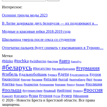
Интересное:
Осенние тренды моды 2023
В Литве задержали двух белорусов — их подозревают в…
Модные и красивые юбки 2018-2019 года
Школьница умерла после секса со студентом
Отпечатки пальцев будут снимать у въезжающих в Турцию…
Метки
#авто
#tochka
#blizko
#wildberries
#австрия
#автобус
#беларусь
#германия
#богатство
#великобритания
#гибель
#дети
#дальнобойщик
#дуров
#деньга
#долгожитель
#италия
#животное
#китай
#кот
#индия
#испания
#контрабанда
#кража
#литва
#полиция
#наркотик
#маск
#отношения
#питание
#поезд
#пожар
#россия
#польша
#рейтинг
#путешествие
#пьяный
#рекорд
#сша
#умер
#турция
#франция
#сигарета
#самолёт
#угон
© 2026 - Новости Бреста и Брестской области. Все права
защищены.