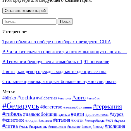
этом браузере для следующего комментария.
Интересное:
Трамп объявил о победе на выборах президента США
В Чили кит сначала проглотил, а потом выплюнул парня на…
В Германии белорус вел автомобиль с 1,91 промилле
Цветы, как декор одежды: модная тенденция сезона
Стильные правила, которым больше не нужно следовать
Метки
#авто
#tochka
#blizko
#wildberries
#австрия
#автобус
#беларусь
#германия
#богатство
#великобритания
#гибель
#дети
#дальнобойщик
#дуров
#деньга
#долгожитель
#италия
#животное
#китай
#кот
#индия
#испания
#контрабанда
#кража
#литва
#полиция
#наркотик
#маск
#отношения
#питание
#поезд
#пожар