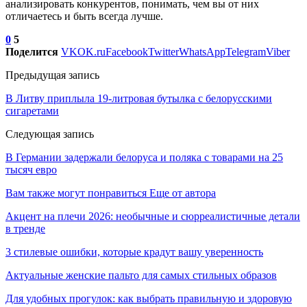
анализировать конкурентов, понимать, чем вы от них
отличаетесь и быть всегда лучше.
0
5
Поделится
VK
OK.ru
Facebook
Twitter
WhatsApp
Telegram
Viber
Предыдущая запись
В Литву приплыла 19-литровая бутылка с белорусскими
сигаретами
Следующая запись
В Германии задержали белоруса и поляка с товарами на 25
тысяч евро
Вам также могут понравиться
Еще от автора
Акцент на плечи 2026: необычные и сюрреалистичные детали
в тренде
3 стилевые ошибки, которые крадут вашу уверенность
Актуальные женские пальто для самых стильных образов
Для удобных прогулок: как выбрать правильную и здоровую