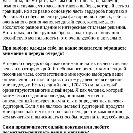
магазины, посмотреть, как там обстоят дела. Да, конечно,
немного скучаю, что здесь нет такого выбора, который есть за
границей, но все равно основную часть гардероба покупаю в
России. Это обусловлено рядом факторов: во-первых, сейчас
очень много разноплановых дизайнеров, которые дают
абсолютно разное видение и интересные стилевые решения.
Во-вторых, особо крупные бренды адаптируют моду под
российскую ментальность и это очень удобно и актуально.
При выборе одежды себе, на какие показатели обращаете
внимание в первую очередь?
В первую очередь я обращаю внимание на то, из чего сделана
вещь, а во вторую крой. Я небольшого роста, с комплекцией
песочные часы, соответственно мне нужно выбирать вещи
определенного стиля и кроя, поэтому далеко не все бренды
мне подходят. Есть средний рост, 170-175 см на который
ориентируются многие дизайнеры. Я как человек, который
занимается созданием одежды, понимаю, что есть
определенный портрет покупателя и определенная целевая
аудитория. Если я не являюсь целевой аудиторией продукта,
мне проще найти что-то под свой вкус, рост и комплекцию,
чем мучиться и выискивать способы подогнать под себя вещь.
Сами предпочитаете онлайн покупки или любите
посмотреть/пощупать вещи в магазине?