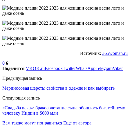
Источник:
365woman.ru
0
6
Поделится
VK
OK.ru
Facebook
Twitter
WhatsApp
Telegram
Viber
Предыдущая запись
Мериносовая шерсть: свойства в одежде и как выбирать
Следующая запись
«Свадьба века»: бракосочетание сына обошлось богатейшему
человеку Индии в $600 млн
Вам также могут понравиться
Еще от автора