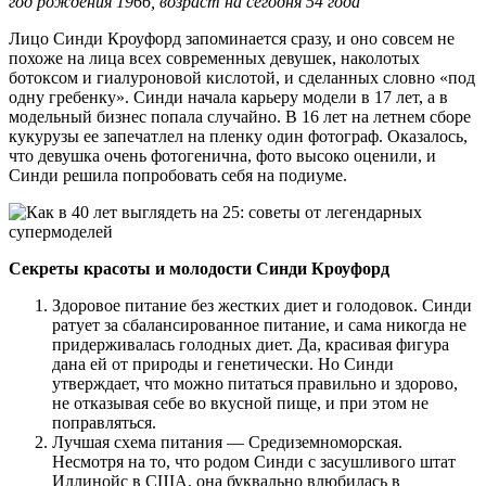
год рождения 1966, возраст на сегодня 54 года
Лицо Синди Кроуфорд запоминается сразу, и оно совсем не
похоже на лица всех современных девушек, наколотых
ботоксом и гиалуроновой кислотой, и сделанных словно «под
одну гребенку». Синди начала карьеру модели в 17 лет, а в
модельный бизнес попала случайно. В 16 лет на летнем сборе
кукурузы ее запечатлел на пленку один фотограф. Оказалось,
что девушка очень фотогенична, фото высоко оценили, и
Синди решила попробовать себя на подиуме.
Секреты красоты и молодости Синди Кроуфорд
Здоровое питание без жестких диет и голодовок. Синди
ратует за сбалансированное питание, и сама никогда не
придерживалась голодных диет. Да, красивая фигура
дана ей от природы и генетически. Но Синди
утверждает, что можно питаться правильно и здорово,
не отказывая себе во вкусной пище, и при этом не
поправляться.
Лучшая схема питания — Средиземноморская.
Несмотря на то, что родом Синди с засушливого штат
Иллинойс в США, она буквально влюбилась в