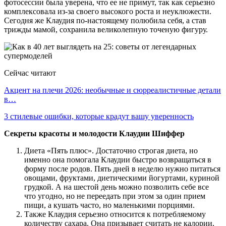
фотосессии была уверена, что ее не примут, так как серьезно
комплексовала из-за своего высокого роста и неуклюжести.
Сегодня же Клаудия по-настоящему полюбила себя, а став
трижды мамой, сохранила великолепную точеную фигуру.
Сейчас читают
Акцент на плечи 2026: необычные и сюрреалистичные детали
в…
3 стилевые ошибки, которые крадут вашу уверенность
Секреты красоты и молодости Клаудии Шиффер
Диета «Пять плюс». Достаточно строгая диета, но
именно она помогала Клаудии быстро возвращаться в
форму после родов. Пять дней в неделю нужно питаться
овощами, фруктами, диетическими йогуртами, куриной
грудкой. А на шестой день можно позволить себе все
что угодно, но не переедать при этом за один прием
пищи, а кушать часто, но маленькими порциями.
Также Клаудия серьезно относится к потребляемому
количеству сахара. Она призывает считать не калории,