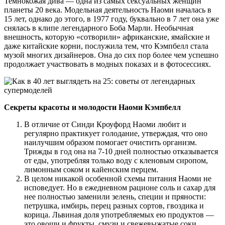
Темнокожая дива — одна из самых сексуальных женщин
планеты 20 века. Модельная деятельность Наоми началась в
15 лет, однако до этого, в 1977 году, буквально в 7 лет она уже
снялась в клипе легендарного Боба Марли. Необычная
внешность, которую «сотворили» африканские, ямайские и
даже китайские корни, послужила тем, что Кэмпбелл стала
музой многих дизайнеров. Она до сих пор более чем успешно
продолжает участвовать в модных показах и в фотосессиях.
Секреты красоты и молодости Наоми Кэмпбелл
В отличие от Синди Кроуфорд Наоми любит и
регулярно практикует голодание, утверждая, что оно
наилучшим образом помогает очистить организм.
Трижды в год она на 7-10 дней полностью отказывается
от еды, употребляя только воду с кленовым сиропом,
лимонным соком и кайенским перцем.
В целом никакой особенной схемы питания Наоми не
исповедует. Но в ежедневном рационе соль и сахар для
нее полностью заменили зелень, специи и пряности:
петрушка, имбирь, перец разных сортов, гвоздика и
корица. Львиная доля употребляемых ею продуктов —
это овощи и фрукты, смузи и свежевыжатые соки.