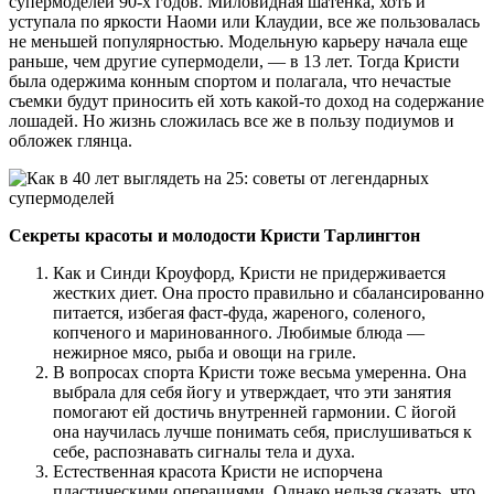
супермоделей 90-х годов. Миловидная шатенка, хоть и
уступала по яркости Наоми или Клаудии, все же пользовалась
не меньшей популярностью. Модельную карьеру начала еще
раньше, чем другие супермодели, — в 13 лет. Тогда Кристи
была одержима конным спортом и полагала, что нечастые
съемки будут приносить ей хоть какой-то доход на содержание
лошадей. Но жизнь сложилась все же в пользу подиумов и
обложек глянца.
Секреты красоты и молодости Кристи Тарлингтон
Как и Синди Кроуфорд, Кристи не придерживается
жестких диет. Она просто правильно и сбалансированно
питается, избегая фаст-фуда, жареного, соленого,
копченого и маринованного. Любимые блюда —
нежирное мясо, рыба и овощи на гриле.
В вопросах спорта Кристи тоже весьма умеренна. Она
выбрала для себя йогу и утверждает, что эти занятия
помогают ей достичь внутренней гармонии. С йогой
она научилась лучше понимать себя, прислушиваться к
себе, распознавать сигналы тела и духа.
Естественная красота Кристи не испорчена
пластическими операциями. Однако нельзя сказать, что