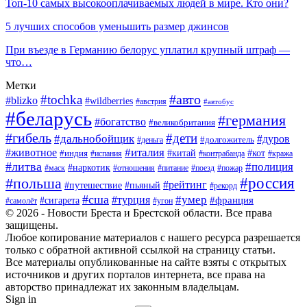
Топ-10 самых высокооплачиваемых людей в мире. Кто они?
5 лучших способов уменьшить размер джинсов
При въезде в Германию белорус уплатил крупный штраф —
что…
Метки
#авто
#tochka
#blizko
#wildberries
#австрия
#автобус
#беларусь
#германия
#богатство
#великобритания
#гибель
#дети
#дальнобойщик
#дуров
#деньга
#долгожитель
#италия
#животное
#китай
#кот
#индия
#испания
#контрабанда
#кража
#литва
#полиция
#наркотик
#маск
#отношения
#питание
#поезд
#пожар
#россия
#польша
#рейтинг
#путешествие
#пьяный
#рекорд
#сша
#умер
#турция
#франция
#сигарета
#самолёт
#угон
© 2026 - Новости Бреста и Брестской области. Все права
защищены.
Любое копирование материалов с нашего ресурса разрешается
только с обратной активной ссылкой на страницу статьи.
Все материалы опубликованные на сайте взяты с открытых
источников и других порталов интернета, все права на
авторство принадлежат их законным владельцам.
Sign in