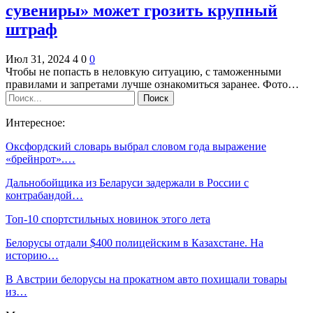
сувениры» может грозить крупный
штраф
Июл 31, 2024
4
0
0
Чтобы не попасть в неловкую ситуацию, с таможенными
правилами и запретами лучше ознакомиться заранее. Фото…
Интересное:
Оксфордский словарь выбрал словом года выражение
«брейнрот».…
Дальнобойщика из Беларуси задержали в России с
контрабандой…
Топ-10 спортстильных новинок этого лета
Белорусы отдали $400 полицейским в Казахстане. На
историю…
В Австрии белорусы на прокатном авто похищали товары
из…