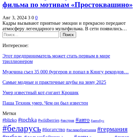
фильма по мотивам «Простоквашино»
Авг 3, 2024
3
0
0
Кадры вызывают приятные эмоции и прекрасно передают
атмосферу легендарного мультфильма. В сети появились…
Интересное:
Этот предприниматель может стать первым в мире
триллионером
Мужчина съел 35 000 бургеров и попал в Книгу рекордов…
Самые модные и практичные шубы на зиму 2025
Умер известный кот-гигант Крошик
Паша Техник умер. Чем он был известен
Метки
#авто
#tochka
#blizko
#wildberries
#австрия
#автобус
#беларусь
#германия
#богатство
#великобритания
#гибель
#дети