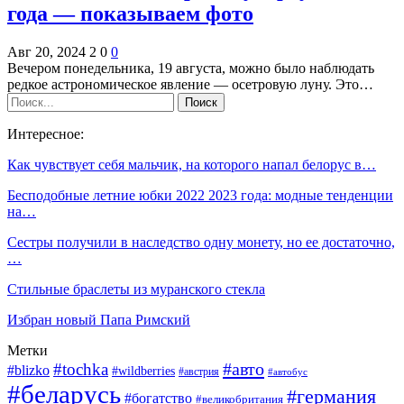
года — показываем фото
Авг 20, 2024
2
0
0
Вечером понедельника, 19 августа, можно было наблюдать
редкое астрономическое явление — осетровую луну. Это…
Интересное:
Как чувствует себя мальчик, на которого напал белорус в…
Бесподобные летние юбки 2022 2023 года: модные тенденции
на…
Сестры получили в наследство одну монету, но ее достаточно,
…
Стильные браслеты из муранского стекла
Избран новый Папа Римский
Метки
#авто
#tochka
#blizko
#wildberries
#австрия
#автобус
#беларусь
#германия
#богатство
#великобритания