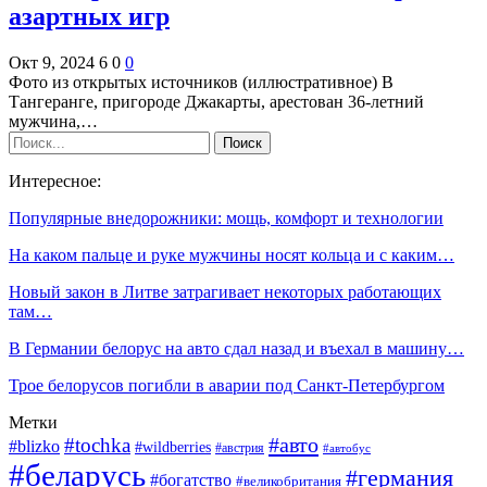
азартных игр
Окт 9, 2024
6
0
0
Фото из открытых источников (иллюстративное) В
Тангеранге, пригороде Джакарты, арестован 36-летний
мужчина,…
Интересное:
Популярные внедорожники: мощь, комфорт и технологии
На каком пальце и руке мужчины носят кольца и с каким…
Новый закон в Литве затрагивает некоторых работающих
там…
В Германии белорус на авто сдал назад и въехал в машину…
Трое белорусов погибли в аварии под Санкт-Петербургом
Метки
#авто
#tochka
#blizko
#wildberries
#австрия
#автобус
#беларусь
#германия
#богатство
#великобритания